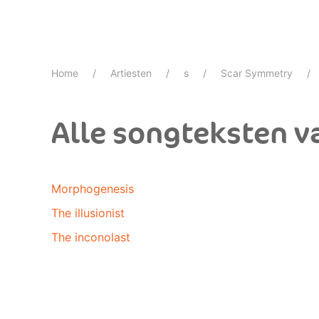
Home
Artiesten
s
Scar Symmetry
Alle songteksten v
Morphogenesis
The illusionist
The inconolast