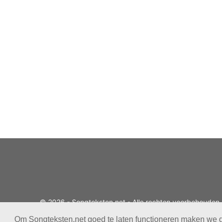
© 2026 - Songteksten.net - Alle rechten voorbehouden.
Realisatie:
bandhosting.nl
Om Songteksten.net goed te laten functioneren maken we 