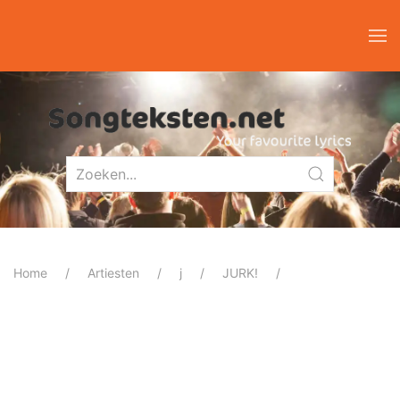
Home
Artiesten
j
JURK!