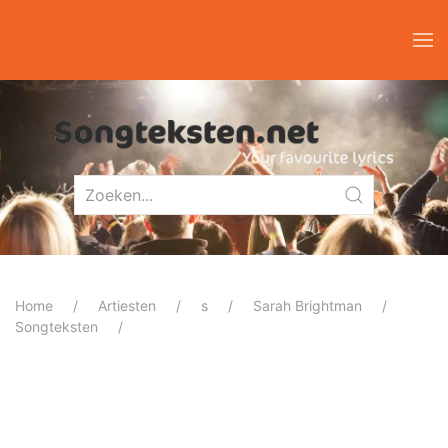
Home
Artiesten
s
Sarah Brightman
Songteksten