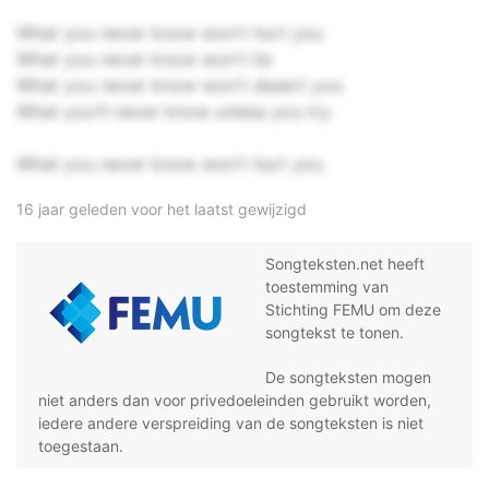
What you never know won't hurt you
What you never know won't lie
What you never know won't desert you
What you'll never know unless you try
What you never know won't hurt you
16 jaar geleden voor het laatst gewijzigd
Songteksten.net heeft
toestemming van
Stichting FEMU om deze
songtekst te tonen.
De songteksten mogen
niet anders dan voor privedoeleinden gebruikt worden,
iedere andere verspreiding van de songteksten is niet
toegestaan.