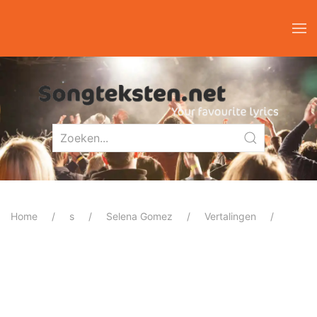
Home
s
Selena Gomez
Vertalingen