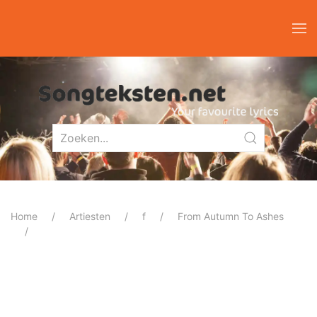
Home
Artiesten
f
From Autumn To Ashes