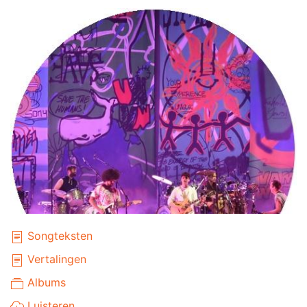
Songteksten
Vertalingen
Albums
Luisteren