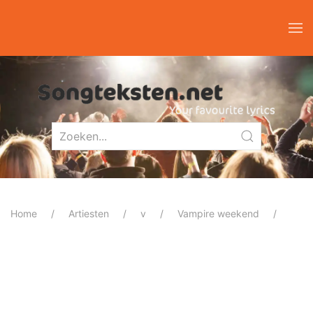
Home
Artiesten
v
Vampire weekend